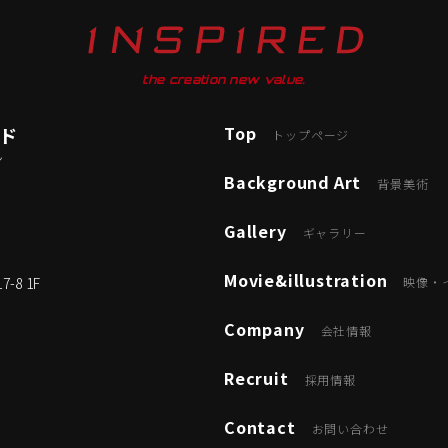
the creation new value.
Top
ード
トップページ
ン
Background Art
背景美術
Gallery
ギャラリー
Movie&illustration
8 1F
映像・
Company
会社情報
Recruit
採用情報
Contact
お問い合わせ