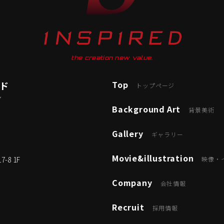
the creation new value.
Top
ード
トップページ
ン
Background Art
背景美術
Gallery
ギャラリー
Movie&illustration
8 1F
映像・
Company
会社情報
Recruit
採用情報