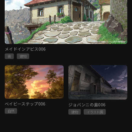
メイドインアビス006
街
建物
ベイビーステップ006
ジョバンニの島006
自然
建物
イラスト調