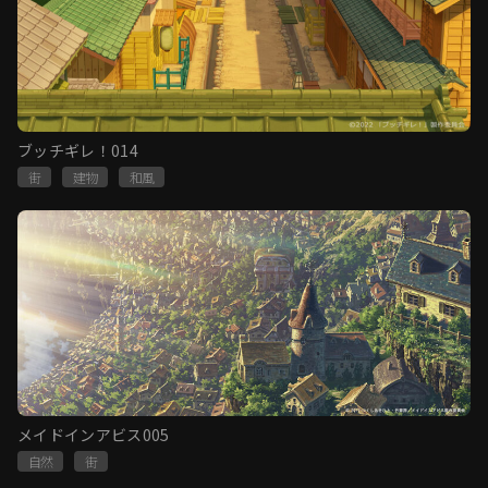
ブッチギレ！014
街
建物
和風
メイドインアビス005
自然
街