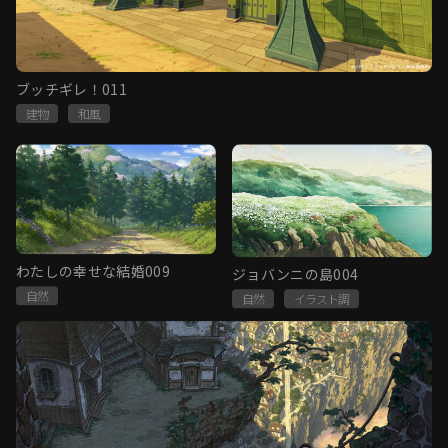
ブッチギレ！011
建物
和風
わたしの幸せな結婚009
ジョバンニの島004
自然
自然
イラスト調