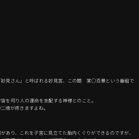
「妙見さん」と呼ばれる妙見宮、この間 某○百景という番組で
宇宙を司り人の運命を支配する神様とのこと。
中二魂が疼きますよね。
窟があり、これを子宮に見立てた胎内くぐりができるのですが、