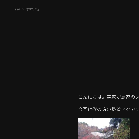
TOP
妙見さん
こんにちは。実家が農家の
今回は僕の方の帰省ネタで