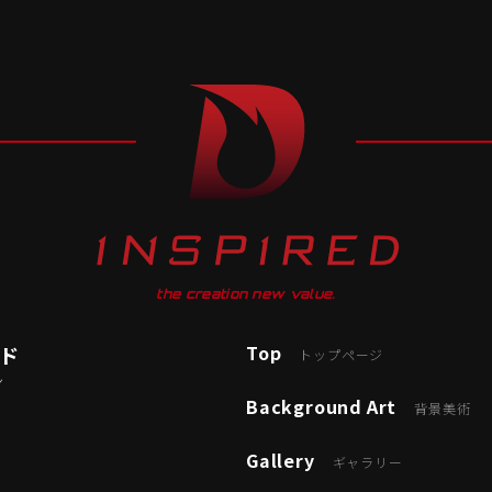
the creation new value.
Top
ード
トップページ
ン
Background Art
背景美術
Gallery
ギャラリー