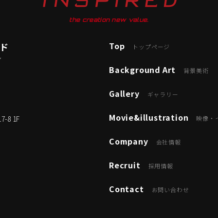
the creation new value.
Top
ード
トップページ
ン
Background Art
背景美術
Gallery
ギャラリー
Movie&illustration
8 1F
映像・
Company
会社情報
Recruit
採用情報
Contact
お問い合わせ