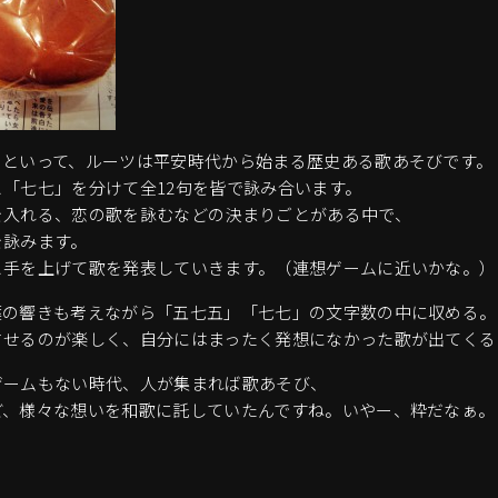
」といって、ルーツは平安時代から始まる歴史ある歌あそびです。
「七七」を分けて全12句を皆で詠み合います。
を入れる、恋の歌を詠むなどの決まりごとがある中で、
を詠みます。
と手を上げて歌を発表していきます。（連想ゲームに近いかな。）
葉の響きも考えながら「五七五」「七七」の文字数の中に収める。
させるのが楽しく、自分にはまったく発想になかった歌が出てくる
ゲームもない時代、人が集まれば歌あそび、
ど、様々な想いを和歌に託していたんですね。いやー、粋だなぁ。