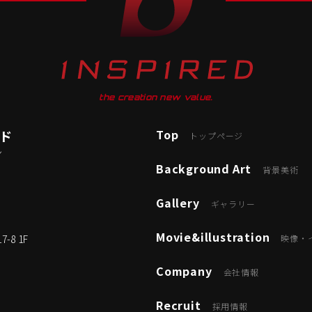
the creation new value.
Top
ード
トップページ
ン
Background Art
背景美術
Gallery
ギャラリー
Movie&illustration
8 1F
映像・
Company
会社情報
Recruit
採用情報