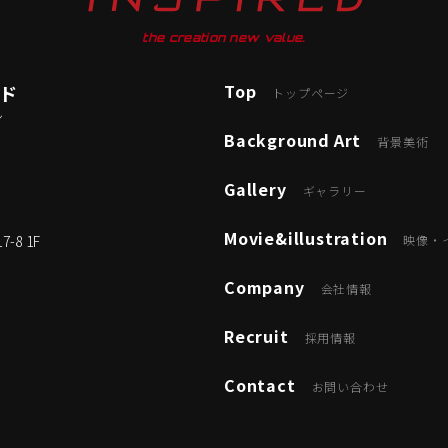
the creation new value.
Top
ード
トップページ
ン
Background Art
背景美術
Gallery
ギャラリー
Movie&illustration
8 1F
映像・
Company
会社情報
Recruit
採用情報
Contact
お問い合わせ