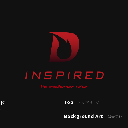
the creation new value.
Top
ード
トップページ
ン
Background Art
背景美術