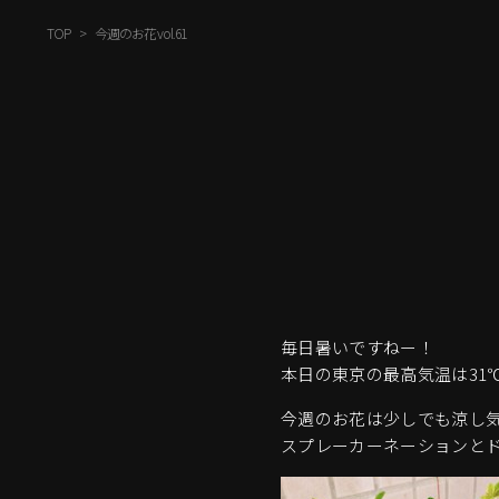
TOP
今週のお花 vol.61
毎日暑いですねー！
本日の東京の最高気温は31
今週のお花は少しでも涼し
スプレーカーネーションと