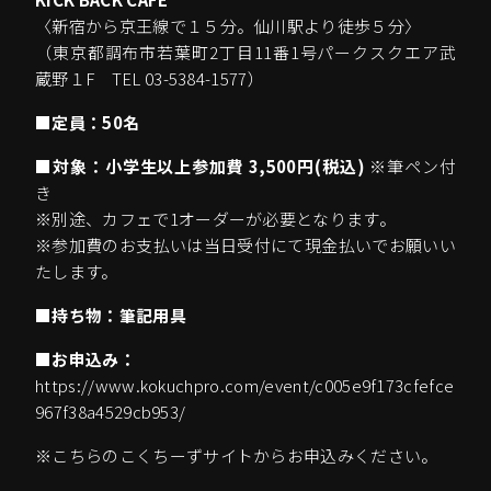
〈新宿から京王線で１５分。仙川駅より徒歩５分〉
（東京都調布市若葉町2丁目11番1号パークスクエア武
蔵野１F TEL 03-5384-1577）
■
定員：50名
■
対象：小学生以上参加費 3,500円(税込)
※筆ペン付
き
※別途、カフェで1オーダーが必要となります。
※参加費のお支払いは当日受付にて現金払いでお願いい
たします。
■
持ち物：筆記用具
■お申込み：
https://www.kokuchpro.com/event/c005e9f173cfefce
967f38a4529cb953/
※こちらのこくちーずサイトからお申込みください。