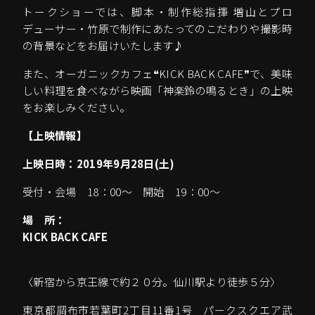
トークショーでは、脚本・制作総指揮 増山とプロ
デューサー・竹原で制作にあたってのこだわりや撮影時
の背景などをお届けいたします♪
また、オーガニックカフェ❝KICK BACK CAFE❞で、美味
しい料理を食べながら映画「神楽鈴の鳴るとき」の上映
をお楽しみください。
【上映情報】
上映日時：2019年9月28日(土)
受付・会場 18：00～ 開始 19：00～
場 所：
KICK BACK CAFE
〈新宿から京王線で約２０分。仙川駅より徒歩５分〉
東京都調布市若葉町2丁目11番1号 パークスクエア武