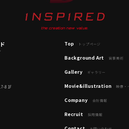
the creation new value.
Top
ード
トップページ
ン
Background Art
背景美術
Gallery
ギャラリー
Movie&illustration
8 1F
映像・
Company
会社情報
Recruit
採用情報
Contact
お問い合わせ