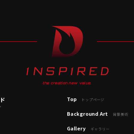
the creation new value.
Top
ード
トップページ
ン
Background Art
背景美術
Gallery
ギャラリー