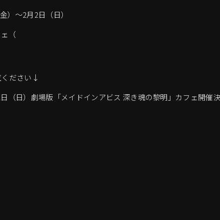
日（金）～2月2日（日）
フェ（
覧ください↓
2月2日（日）劇場版「メイドインアビス 深き魂の黎明」カフェ開催