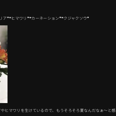
ア❞❝ヒマワリ❞❝カーネーション❞❝クジャクソウ❞
アやヒマワリを生けているので、もうそろそろ夏なんだなぁ～と感