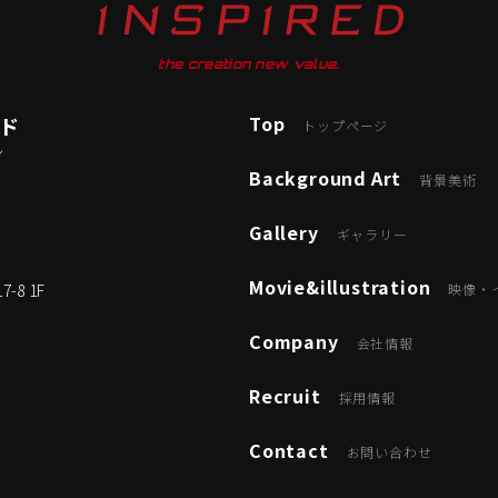
the creation new value.
Top
ード
トップページ
ン
Background Art
背景美術
Gallery
ギャラリー
Movie&illustration
8 1F
映像・
Company
会社情報
Recruit
採用情報
Contact
お問い合わせ