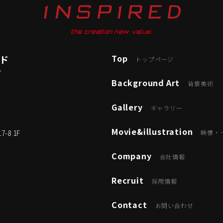
the creation new value.
Top
ード
トップページ
ン
Background Art
背景美術
Gallery
ギャラリー
Movie&illustration
8 1F
映像・
Company
会社情報
Recruit
採用情報
Contact
お問い合わせ