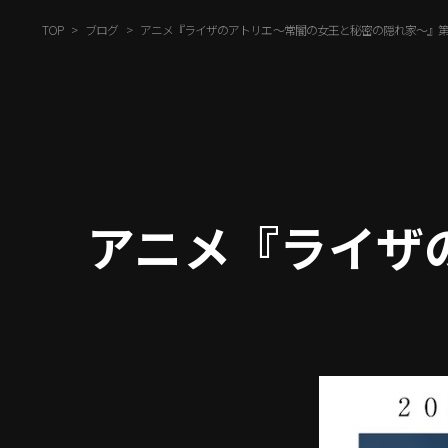
TOP
ブログ
アニメ『ライザのアトリエ ～常闇の女王と秘密の隠れ家～』第
アニメ『ライザ