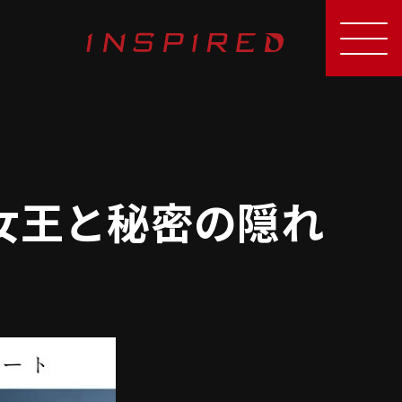
女王と秘密の隠れ
開