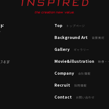
the creation new value.
Top
ード
トップページ
ン
Background Art
背景美術
Gallery
ギャラリー
Movie&illustration
8 1F
映像・
Company
会社情報
Recruit
採用情報
Contact
お問い合わせ