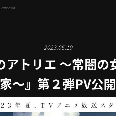
２弾PV公開
2023.06.19
のアトリエ ～常闇の
家～』第２弾PV公